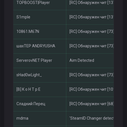
TOPBOOST|Player
[RC] Обнаружен чит [137]
S1mple
[RC] Обнаружен чит [131]
10861.M67N
[RC] Обнаружен чит [73]
шахТЕР ANDRYUSHA
[RC] Обнаружен чит [73]
ServerovNET Player
Aim Detected
sHad0wLight_
[RC] Обнаружен чит [73]
[B] K o H T p E
[RC] Обнаружен чит [101]
Сладкий Перец
[RC] Обнаружен чит [68]
mdmа
'SteamID Changer detected'