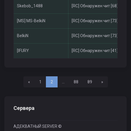
Skebob_1488
[RC] Обнаружен чит [68]
[MS] MS-BelkiN
[RC] Обнаружен чит [73]
BelkiN
[RC] Обнаружен чит [73]
[lFURY
[RC] Обнаружен чит [41]
Назад
Вперед
«
1
2
...
88
89
»
Сервера
АДЕКВАТНЫЙ SERVER ©