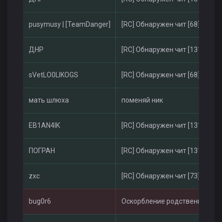
pusymusy | [TeamDanger]
[RC] Обнаружен чит [68]
ДНР
[RC] Обнаружен чит [131]
sVetLO0LIKOGS
[RC] Обнаружен чит [68]
мать шлюха
поменяй ник
EB1AN4IK
[RC] Обнаружен чит [131]
ПОГРАН
[RC] Обнаружен чит [131]
zxc
[RC] Обнаружен чит [73]
bug0r6
Оскорбление родственников