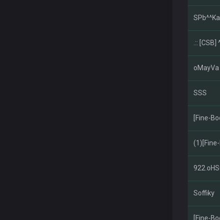
SPb^^K
.:: [CSB] 
oMayVa
SSS
[Fine-Bo
(1)[Fine
922.oHS
Soffiky
[Fine-Bo