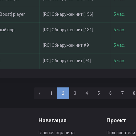
-Boost] player
[RC] Обнаружен чит [156]
5 час.
вый вор
[RC] Обнаружен чит [131]
5 час.
[RC] Обнаружен чит #9
5 час.
1
[RC] Обнаружен чит [74]
5 час.
Назад
«
1
2
3
4
5
6
7
8
Навигация
Проект
Главная страница
Пользователи