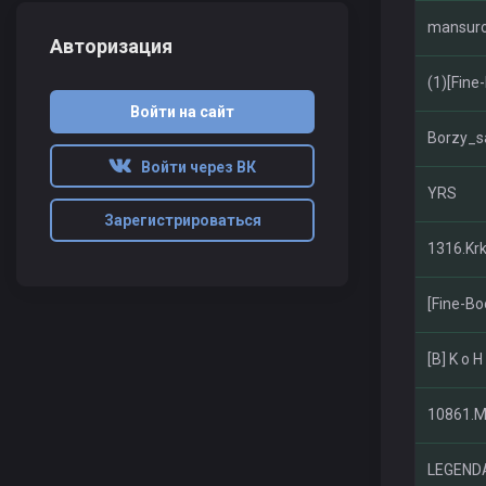
mansur
Авторизация
(1)[Fine
Войти на сайт
Borzy_s
Войти через ВК
YRS
Зарегистрироваться
1316.Kr
[Fine-Bo
[B] K o H
10861.
LEGEND