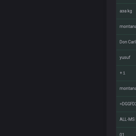
аза kg
montan
Don Car
yusuf
+１
montan
=DGGFD
ALL-MS 
01