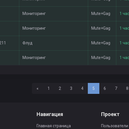
Мониторинг
Mute+Gag
1 час
Мониторинг
Mute+Gag
1 час
211
Флуд
Mute+Gag
1 час
Мониторинг
Mute+Gag
1 час
Назад
«
1
2
3
4
5
6
7
8
Навигация
Проект
Главная страница
Пользователи