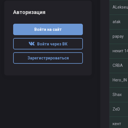
ALekseu'
Авторизация
atak
Войти на сайт
papay
Войти через ВК
некит 1
Зарегистрироваться
СЯВА
Hero_IN
Shax
ZeD
кент