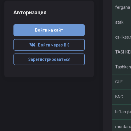
fergana 
Авторизация
atak
Войти на сайт
cs-likes.
Войти через ВК
TASHKE
Зарегистрироваться
Tashken
GUF
BNG
br1an.jk
montan