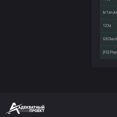
br1an.jk
123z
GSClient
[FG] Pla