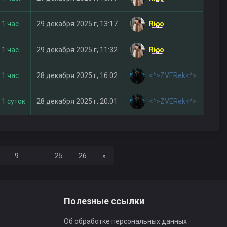
Rico
1 час.
29 декабря 2025 г, 13:17
Rico
1 час.
29 декабря 2025 г, 11:32
<^>ZVERek<^>
1 час.
28 декабря 2025 г, 16:02
<^>ZVERek<^>
1 суток
28 декабря 2025 г, 20:01
Вперед
9
...
25
26
»
Полезные ссылки
Об обработке персональных данных