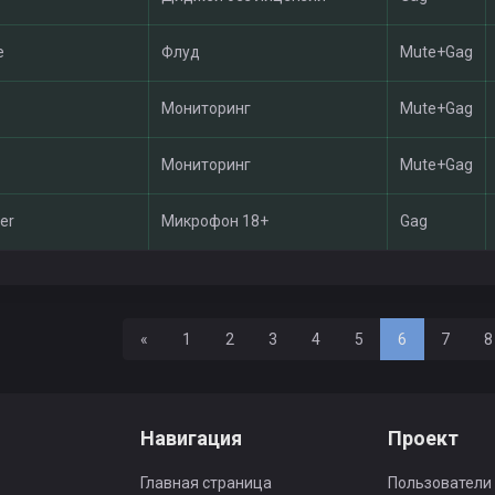
e
Флуд
Mute+Gag
Мониторинг
Mute+Gag
Мониторинг
Mute+Gag
yer
Микрофон 18+
Gag
Назад
«
1
2
3
4
5
6
7
8
Навигация
Проект
Главная страница
Пользователи