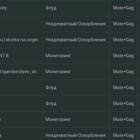
city
Флуд
Mute+Gag
Неадекватный/Оскорбления
Mute+Gag
ru | sborka rus origin
Неадекватный/Оскорбления
Mute+Gag
NT B
Мониторинг
Mute+Gag
t Igamberdiyev_sh
Мониторинг
Mute+Gag
Флуд
Mute+Gag
Флуд
Mute+Gag
e
Мониторинг
Mute+Gag
a
Неадекватный/Оскорбления
Mute+Gag