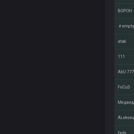
ВОРОН
＃empt
atak
111
AbU 777
FoCuS
Медвед
ALekseu'
fedy