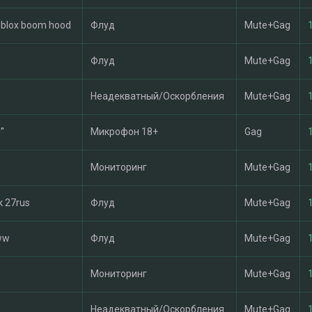
oblox boom hood
Флуд
Mute+Gag
1
Флуд
Mute+Gag
1
Неадекватный/Оскорбления
Mute+Gag
'
Микрофон 18+
Gag
Мониторинг
Mute+Gag
1
 27rus
Флуд
Mute+Gag
1
ww
Флуд
Mute+Gag
1
Мониторинг
Mute+Gag
1
Неадекватный/Оскорбления
Mute+Gag