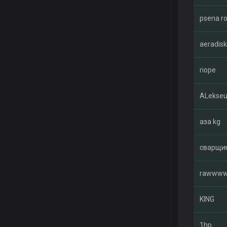
psena r
aeradisk
riope
ALekseu'
аза kg
сварщик
rawww
KING
1hp