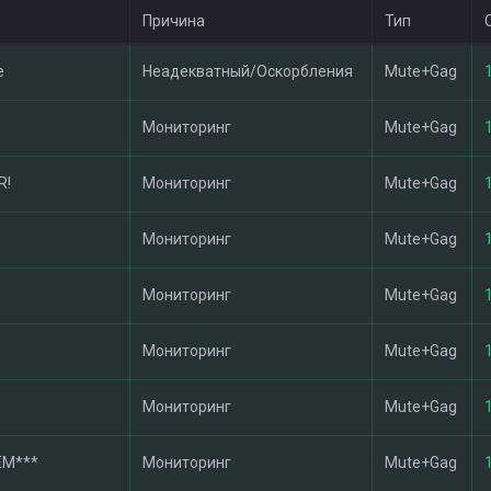
Причина
Тип
e
Неадекватный/Оскорбления
Mute+Gag
Мониторинг
Mute+Gag
1
R!
Мониторинг
Mute+Gag
1
Мониторинг
Mute+Gag
1
Мониторинг
Mute+Gag
1
Мониторинг
Mute+Gag
1
Мониторинг
Mute+Gag
1
EM***
Мониторинг
Mute+Gag
1