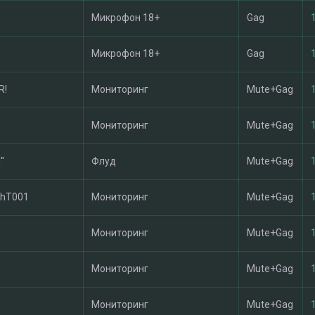
Микрофон 18+
Gag
Микрофон 18+
Gag
R!
Мониторинг
Mute+Gag
1
Мониторинг
Mute+Gag
1
'
Флуд
Mute+Gag
1
ghT001
Мониторинг
Mute+Gag
1
Мониторинг
Mute+Gag
1
Мониторинг
Mute+Gag
1
Мониторинг
Mute+Gag
1