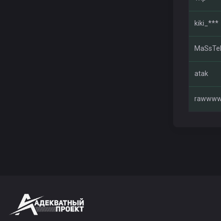
kiki_***
MaSsTe
atak
rawww