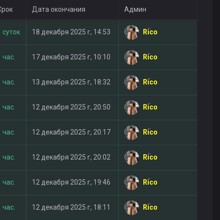
Срок
Дата окончания
Админ
Rico
1 суток
18 декабря 2025 г, 14:53
Rico
 час.
17 декабря 2025 г, 10:10
Rico
 час.
13 декабря 2025 г, 18:32
Rico
 час.
12 декабря 2025 г, 20:50
Rico
 час.
12 декабря 2025 г, 20:17
Rico
 час.
12 декабря 2025 г, 20:02
Rico
 час.
12 декабря 2025 г, 19:46
Rico
 час.
12 декабря 2025 г, 18:11