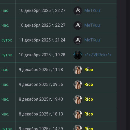
MeTKuu'
 час.
10 декабря 2025 г, 22:27
MeTKuu'
 час.
10 декабря 2025 г, 22:27
MeTKuu'
1 суток
11 декабря 2025 г, 21:24
<^>ZVERek<^>
1 суток
10 декабря 2025 г, 19:28
Rico
 час.
9 декабря 2025 г, 11:28
Rico
 час.
9 декабря 2025 г, 09:56
Rico
 час.
8 декабря 2025 г, 19:43
Rico
 час.
8 декабря 2025 г, 18:13
Rico
1 суток
9 декабря 2025 г, 14:39