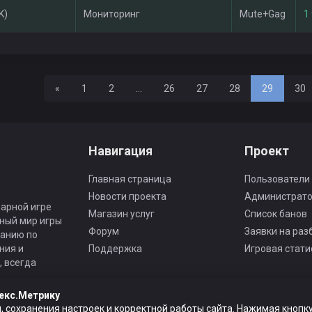
K)
Мониторинг
Mute+Gag
1 
Назад
«
1
2
...
26
27
28
29
30
Навигация
Проект
Главная страница
Пользователи
Новости проекта
Администрат
арной игре
Магазин услуг
Список банов
ьный мир игры
Форум
Заявки на раз
панию по
ния и
Поддержка
Игровая стати
 всегда
екс.Метрику
, сохранения настроек и корректной работы сайта. Нажимая кнопку