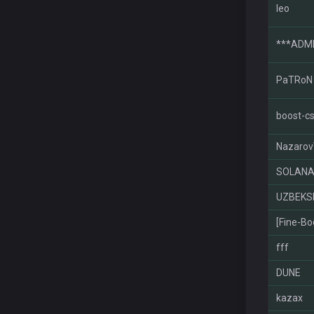
leo
***ADMI
PaTRoN
boost-cs
Nazaro
SOLAN
UZBEKS
[Fine-Bo
fff
DUNE
kazax