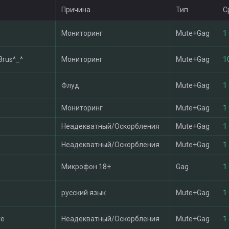
Причина
Тип
С
Мониторинг
Mute+Gag
1 
rus^_^
Мониторинг
Mute+Gag
1
Флуд
Mute+Gag
1
Мониторинг
Mute+Gag
1 
Неадекватный/Оскорбления
Mute+Gag
1
Неадекватный/Оскорбления
Mute+Gag
1
Микрофон 18+
Gag
1
русский язык
Mute+Gag
1 
re
Неадекватный/Оскорбления
Mute+Gag
1