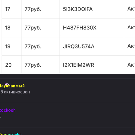
Неуязвимый
18 активирован
Rockosh
2
Komorovka