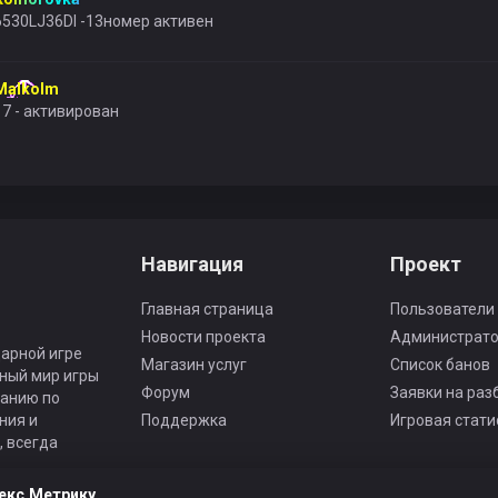
6530LJ36DI -13номер активен
Malkolm
17 - активирован
Навигация
Проект
Главная страница
Пользователи
Новости проекта
Администрат
арной игре
Магазин услуг
Список банов
ьный мир игры
Форум
Заявки на раз
панию по
ния и
Поддержка
Игровая стати
 всегда
екс.Метрику