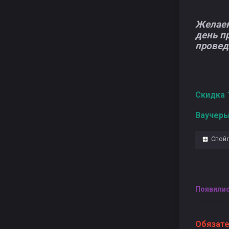
Желаем
день п
провед
Скидка
Ваучер
Спой
Появилис
Обязате