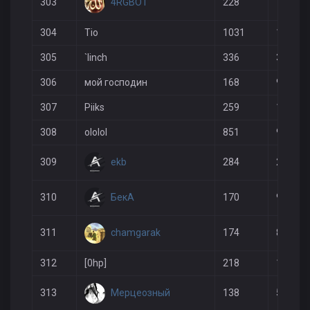
4RGBOT
303
228
198
304
Tio
1031
1168
305
`linch
336
373
306
мой господин
168
99
307
Piiks
259
189
308
ololol
851
976
ekb
309
284
245
БекА
310
170
95
chamgarak
311
174
89
312
[0hp]
218
149
Мерцеозный
313
138
58