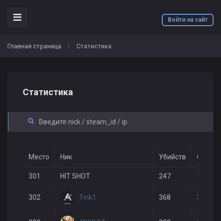
Войти на сайт
Главная страница
Статистика
/
Статистика
Место
Ник
Убийств
Смерте
301
HIT SHOT
247
182
Tink1
302
368
356