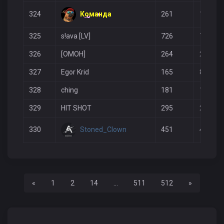
Команда
324
261
179
325
s!ava [LV]
726
783
326
[OMOH]
264
223
327
Egor Krid
165
85
328
ching
181
109
329
HIT SHOT
295
250
Stoned_Clown
330
451
412
Назад
Вперед
«
1
2
14
...
511
512
»