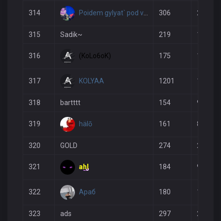
Poidem gylyat` pod vodopad <3
314
306
235
315
Sadik~
219
111
(KoLo6oK)
316
175
116
KOLYAA
317
1201
1315
318
bartttt
154
93
hälō
319
161
85
320
GOLD
274
218
ahl
321
184
94
Араб
322
180
105
323
ads
297
251