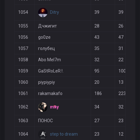
Ditry
1054
39
39
1055
Дчжигит
28
26
1056
go0ze
43
47
1057
голубец
35
31
1058
Abo Mel7m
32
22
1059
GaStRoLeR.!.
95
100
1060
piypiypiy
20
13
1061
rakamakafo
186
223
mяy
1062
34
32
1063
ПОНОС
27
23
step to dream
1064
23
12