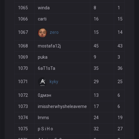
1065
winda
8
1
1066
carti
16
15
zero
1067
15
14
1068
mostafa12j
45
43
1069
puka
9
3
1070
6aT1sTa
35
36
kyky
1071
29
25
1072
0дмэн
13
6
1073
imissherwhysheleaveme
17
6
1074
Imms
24
19
1075
p S i H o
32
27