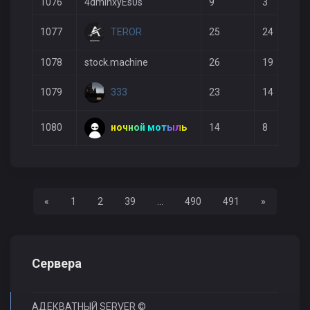
1076
4dminxyEs0s
9
3
TEROR
1077
25
24
1078
stock.machine
26
19
333
1079
23
14
ночной мотыль
1080
14
8
Назад
Вперед
«
1
2
39
...
490
491
»
Сервера
АДЕКВАТНЫЙ SERVER ©