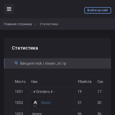
Войти на сайт
Главная страница
Статистика
/
Статистика
Место
Ник
Убийств
Смертей
1051
-＃Grinders＃-
19
17
Madis
1052
31
30
1053
Jimmi
36
36