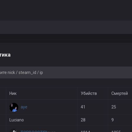
тика
Ник
Убийств
Смертей
aye
41
25
Luciano
28
9