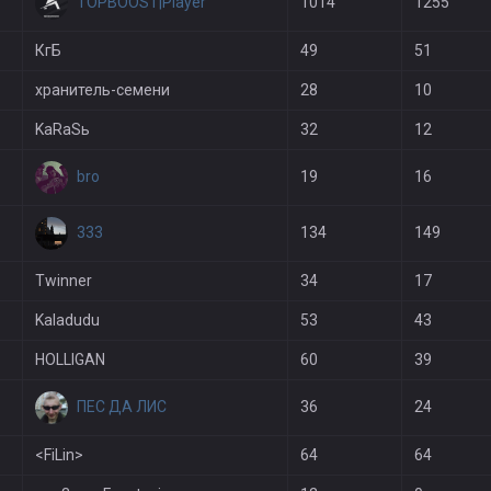
TOPBOOST|Player
1014
1255
КгБ
49
51
хранитель-семени
28
10
KaRaSь
32
12
bro
19
16
333
134
149
Twinner
34
17
Kaladudu
53
43
HOLLIGAN
60
39
ПЕС ДА ЛИС
36
24
<FiLin>
64
64