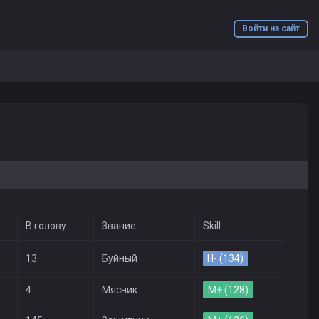
Войти на сайт
В голову
Звание
Skill
13
Буйный
H- (134)
4
Мясник
M+ (128)