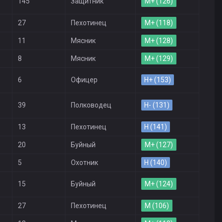
145
Защитник
M+ (126)
27
Пехотинец
M+ (118)
11
Мясник
M+ (128)
8
Мясник
M+ (129)
6
Офицер
H+ (153)
39
Полководец
H- (131)
13
Пехотинец
H (141)
20
Буйный
M+ (127)
5
Охотник
H (140)
15
Буйный
M+ (124)
27
Пехотинец
M (106)