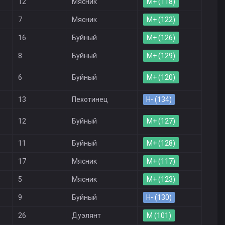
12
Мясник
M+ (118)
7
Мясник
M+ (122)
16
Буйный
M+ (126)
8
Буйный
M+ (129)
6
Буйный
M+ (120)
13
Пехотинец
H- (134)
12
Буйный
M+ (127)
11
Буйный
M+ (128)
17
Мясник
M+ (117)
5
Мясник
M+ (123)
9
Буйный
H- (130)
26
Дуэлянт
M (101)