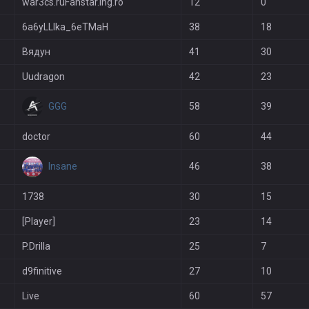
war3cs.ruFanstar.ing.ro
12
0
6a6yLLIka_6eTMaH
38
18
Вядун
41
30
Uudragon
42
23
GGG
58
39
doctor
60
44
Insane
46
38
1738
30
15
[Player]
23
14
P.Drilla
25
7
d9finitive
27
10
Live
60
57