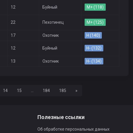
12
Буйный
M+ (118)
22
Пехотинец
M+ (125)
17
Охотник
H (140)
12
Буйный
H- (132)
13
Охотник
H- (134)
Вперед
14
15
...
184
185
»
Полезные ссылки
Об обработке персональных данных