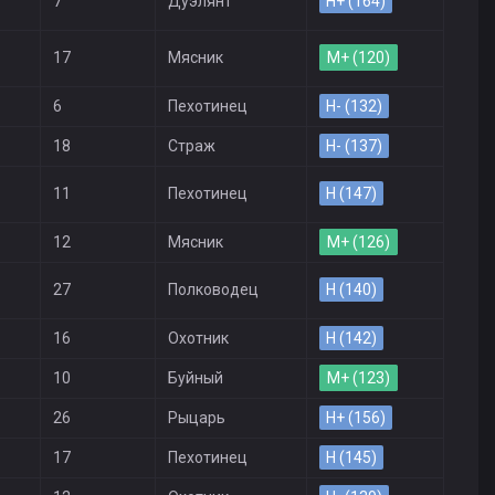
7
Дуэлянт
H+ (164)
17
Мясник
M+ (120)
6
Пехотинец
H- (132)
18
Страж
H- (137)
11
Пехотинец
H (147)
12
Мясник
M+ (126)
27
Полководец
H (140)
16
Охотник
H (142)
10
Буйный
M+ (123)
26
Рыцарь
H+ (156)
17
Пехотинец
H (145)