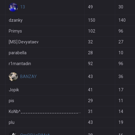
13
49
30
dzanky
150
140
Primys
102
96
[MS] Devyataev
32
27
parabella
28
10
r1mantadin
92
96
BANZAY
43
36
Jopik
41
17
pis
29
11
KoNb^__________________________
31
14
plu
43
19