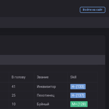
Войти на сайт
й
В голову
Звание
Skill
41
Инквизитор
H- (133)
25
Пехотинец
H- (137)
10
Буйный
M+ (128)