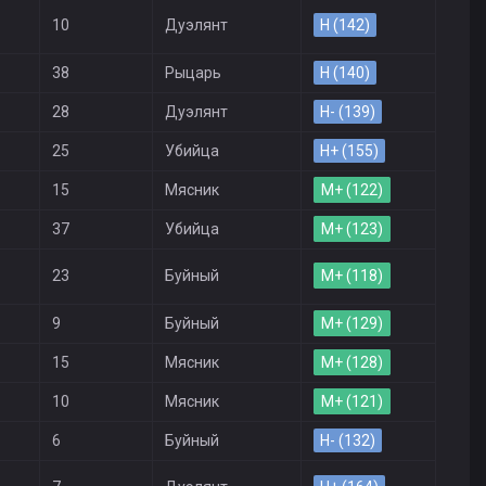
10
Дуэлянт
H (142)
38
Рыцарь
H (140)
28
Дуэлянт
H- (139)
25
Убийца
H+ (155)
15
Мясник
M+ (122)
37
Убийца
M+ (123)
23
Буйный
M+ (118)
9
Буйный
M+ (129)
15
Мясник
M+ (128)
10
Мясник
M+ (121)
6
Буйный
H- (132)