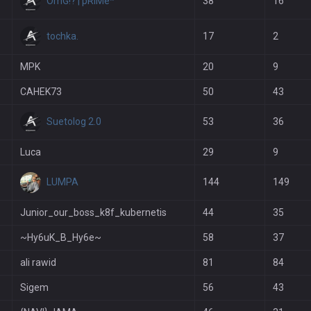
OmG!? | pRiMe*
38
16
tochka.
17
2
MPK
20
9
CAHEK73
50
43
Suetolog 2.0
53
36
Luca
29
9
LUMPA
144
149
Junior_our_boss_k8f_kubernetis
44
35
~Hy6uK_B_Hy6e~
58
37
ali rawid
81
84
Sigem
56
43