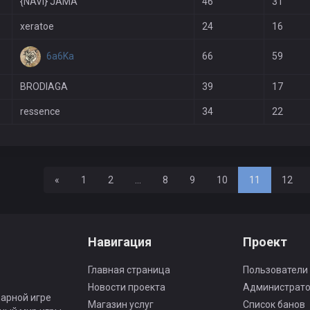
{NAVI} JAMA
46
31
xeratoe
24
16
6a6Ka
66
59
BRODIAGA
39
17
ressence
34
22
Назад
«
1
2
...
8
9
10
11
12
Навигация
Проект
Главная страница
Пользователи
Новости проекта
Администрат
арной игре
Магазин услуг
Список банов