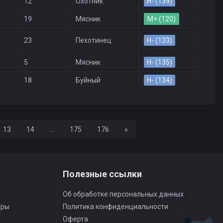
12
Охотник
H- (139)
19
Мясник
M+ (120)
23
Пехотинец
H- (133)
5
Мясник
H- (135)
18
Буйный
H- (134)
Вперед
13
14
...
175
176
»
Полезные ссылки
Об обработке персональных данных
оры
Политика конфиденциальности
Оферта