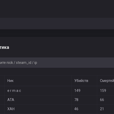
тика
Ник
Убийств
Смерте
e r m a c
149
159
ATA
78
66
ХАН
46
21