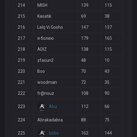
214
MISH
139
115
39
215
Kasatik
69
38
29
216
Lelq Vi Gosho
147
137
38
217
я болею
179
165
46
218
ADIZ
138
115
39
219
zfacun2
48
10
20
220
Boo
70
43
25
221
woodman
72
35
22
222
fr@nsuz
108
90
37
Abu
223
112
66
13
224
Abrakadabra.
88
75
37
bobo
225
162
144
41