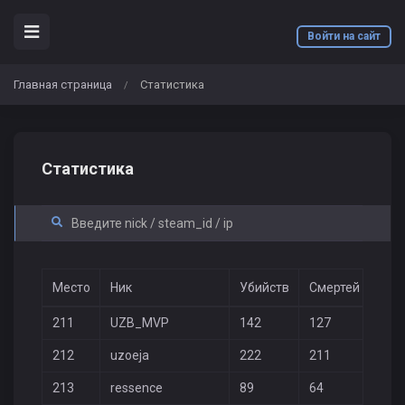
Войти на сайт
Главная страница
Статистика
/
Статистика
Место
Ник
Убийств
Смертей
В го
211
UZB_MVP
142
127
58
212
uzoeja
222
211
31
213
ressence
89
64
32