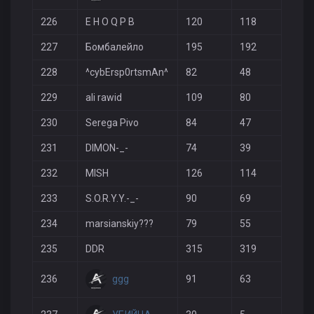
226
E H O Q P B
120
118
53
227
Бомбалейло
195
192
51
228
^cybErsp0rtsmAn^
82
48
16
229
ali rawid
109
80
31
230
Serega Pivo
84
47
14
231
DIMON-_-
74
39
22
232
MISH
126
114
41
233
S.O.R.Y.Y.-_-
90
69
35
234
marsianskiy???
79
55
34
235
DDR
315
319
40
ggg
236
91
63
30