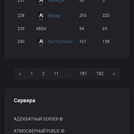
УБИЙЦА
237
30
5
27
Miyagi
238
293
320
82
239
MISH
94
69
26
SeeYouSoon
240
161
138
37
Назад
Вперед
«
1
2
11
...
181
182
»
Сервера
АДЕКВАТНЫЙ SERVER ©
АТМОСФЕРНЫЙ PUBLIC ©