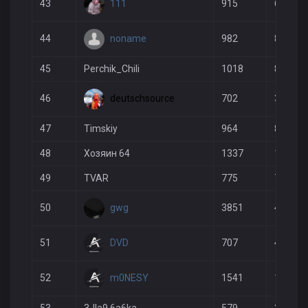
111
43
915
645
noname
44
982
812
45
Perchik_Chili
1018
833
deutschsource
46
702
397
47
Timskiy
964
837
48
Хозяин 64
1337
1459
49
TVAR
775
718
gwg
50
3851
4349
DVD
51
707
452
m0NESY
52
1541
1595