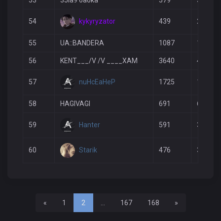
53
3JIa9 6a6ka
579
314
kykyryzator
54
439
240
55
UA::BANDERA
1087
1096
56
KENT___/V /V ____XAM
3640
4186
nuHcEaHeP
57
1725
1768
58
HAGIVAGI
691
609
Hanter
59
591
379
Starik
60
476
346
Назад
Вперед
«
1
2
...
167
168
»