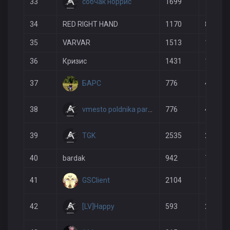
собчак норрис
33
1699
1322
34
RED RIGHT HAND
1170
851
35
VARVAR
1513
1362
36
Кризис
1431
1259
БАРС
37
776
491
vmesto poldnika paru vodnikov
38
776
455
TGK
39
2535
2826
40
bardak
942
747
GSClient
41
2104
1924
[LV]Happy
42
593
227