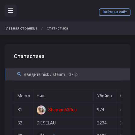
Войти на сайт
Главная страница
Статистика
/
Статистика
Место
Ник
Убийств
Смерте
Shaman63Rus
31
974
409
32
DIESELAU
2234
2236