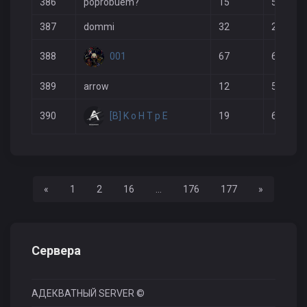
386
poprobuem?
15
5
387
dommi
32
22
001
388
67
63
389
arrow
12
5
[B] K o H T p E
390
19
6
Назад
Вперед
«
1
2
16
...
176
177
»
Сервера
АДЕКВАТНЫЙ SERVER ©