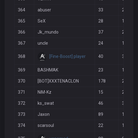
364
abuser
33
22
365
SeX
28
17
366
Jk_mundo
37
28
367
uncle
24
12
[Fine-Boost] player
368
40
35
369
BASHMAK
23
16
370
[BOT]XXXTENACLON
178
203
371
NiM-Kz
15
2
372
ks_swat
46
38
373
Jaxon
89
102
374
scarsoul
22
10