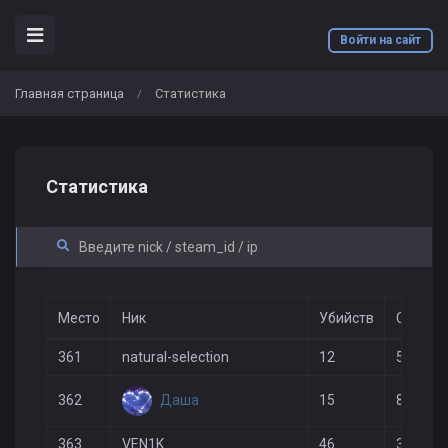
Войти на сайт
Главная страница
Статистика
/
Статистика
Место
Ник
Убийств
Смерте
361
natural-selection
12
5
Даша
362
15
8
363
VEN1K
46
39