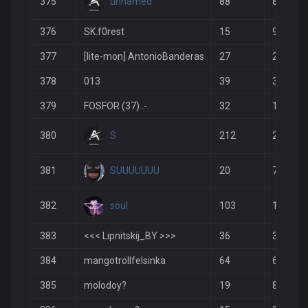
unnamed
375
88
82
376
SK.f0rest
15
9
377
[lite-mon] AntonioBanderas
27
20
378
013
39
31
379
FOSFOR (37) .-.
32
19
S
380
212
263
SUUUUUUU
381
20
7
soul
382
103
118
383
<<< Lipnitskij_BY >>>
36
30
384
mangotrollfelsinka
64
67
385
molodoy?
19
8