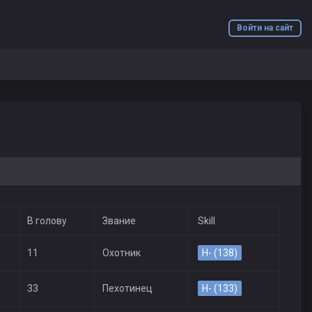
Войти на сайт
В голову
Звание
Skill
11
Охотник
H- (138)
33
Пехотинец
H- (133)