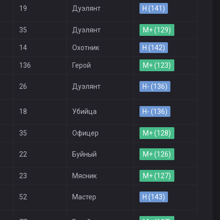
19
Дуэлянт
H (141)
35
Дуэлянт
M+ (129)
14
Охотник
H (142)
136
Герой
M+ (123)
26
Дуэлянт
H- (136)
18
Убийца
H- (136)
35
Офицер
M+ (128)
22
Буйный
M+ (126)
23
Мясник
M+ (127)
52
Мастер
H (143)