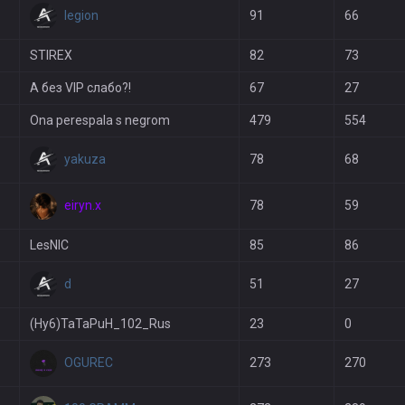
legion
91
66
STIREX
82
73
А без VIP слабо?!
67
27
Ona perespala s negrom
479
554
yakuza
78
68
eiryn.x
78
59
LesNIC
85
86
d
51
27
(Hy6)TaTaPuH_102_Rus
23
0
OGUREC
273
270