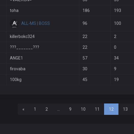
toha
186
193
ALL-MS | BOSS
96
100
killerbokc324
22
2
???_______???
22
0
ANGE1
57
34
firovaba
30
9
100kg
45
19
Назад
«
1
2
...
9
10
11
12
13