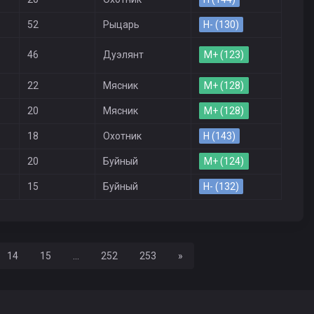
52
Рыцарь
H- (130)
46
Дуэлянт
M+ (123)
22
Мясник
M+ (128)
20
Мясник
M+ (128)
18
Охотник
H (143)
20
Буйный
M+ (124)
15
Буйный
H- (132)
Вперед
14
15
...
252
253
»