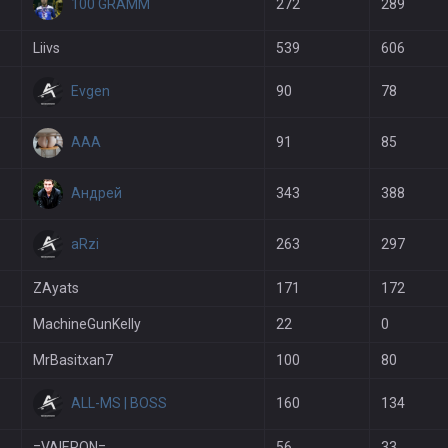
100 GRAMM
272
289
Liivs
539
606
Evgen
90
78
AAA
91
85
Андрей
343
388
aRzi
263
297
ZAyats
171
172
MachineGunKelly
22
0
MrBasitxan7
100
80
ALL-MS | BOSS
160
134
=VAIERON=
56
33