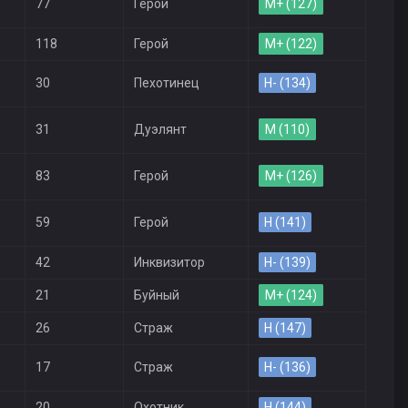
77
Герой
M+ (127)
118
Герой
M+ (122)
30
Пехотинец
H- (134)
31
Дуэлянт
M (110)
83
Герой
M+ (126)
59
Герой
H (141)
42
Инквизитор
H- (139)
21
Буйный
M+ (124)
26
Страж
H (147)
17
Страж
H- (136)
20
Охотник
H (144)