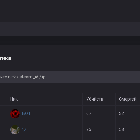
тика
Ник
Убийств
Смертей
BOT
67
32
ツ
75
58