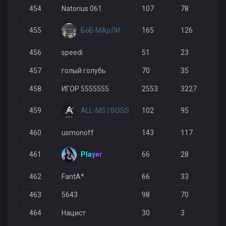
454
Natorius 061
107
78
2
БоБ МАрЛИ
455
165
126
3
456
speedi
51
23
2
457
голый голубь
70
35
2
458
ИГОР 5555555
2553
3227
7
ALL-MS | BOSS
459
102
95
3
460
usmonoff
143
117
3
Player
461
66
28
2
462
FantA*
66
33
2
463
5643
98
70
3
464
Нацист
30
3
2