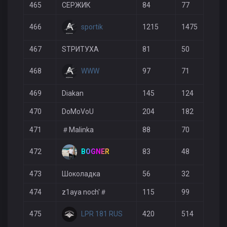
465
СЕРЖИК
84
77
3
sportik
466
1215
1475
2
467
SТРИТУХА
81
50
2
WWW
468
97
71
2
469
Diakan
145
124
3
470
DoMoVoU
204
182
2
471
＃Malinka
88
70
3
BOGNER
472
83
48
1
473
Шоколадка
56
32
2
474
z1aya noch'＃
115
99
3
LPR 181 RUS
475
420
514
1