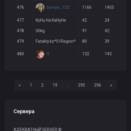
bomjor_123
476
1166
1455
3
477
KyHu Ha KaHyHe
42
24
2
478
00kg
91
42
2
479
Fatality.kz*01Region*
80
39
1
9
480
132
143
7
Назад
Вперед
«
1
2
19
...
295
296
»
Сервера
АДЕКВАТНЫЙ SERVER ©