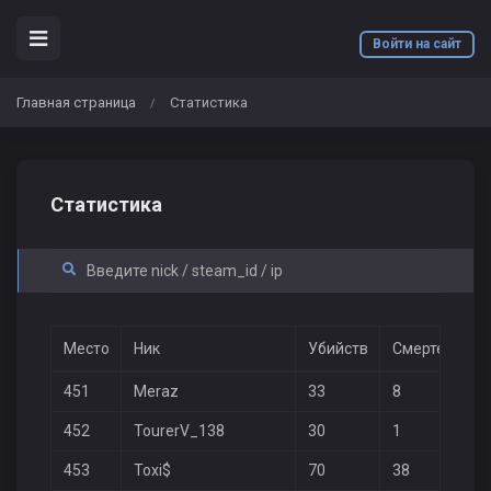
Войти на сайт
Главная страница
Статистика
/
Статистика
Место
Ник
Убийств
Смертей
В
451
Meraz
33
8
3
452
TourerV_138
30
1
2
453
Toxi$
70
38
2