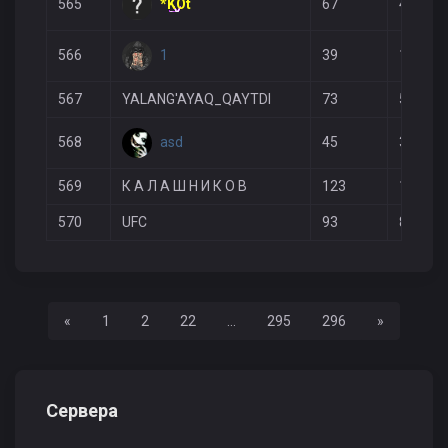
*KOt
565
67
48
1
566
39
14
567
YALANG'AYAQ_QAYTDI
73
52
asd
568
45
32
569
К А Л А Ш Н И К О В
123
113
570
UFC
93
88
Назад
Вперед
«
1
2
22
...
295
296
»
Сервера