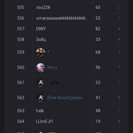
555
лох228
60
39
556
umaraaaaaakkkkkkkkkkkkkkkkkkkkk
52
26
557
DINIY
82
69
558
ЗаЯц
33
6
*
559
68
57
Kerry
560
96
91
._zZz_.
561
53
29
[Fine-Boost] player
562
41
8
563
halk
48
24
564
LLImEJI1
19
0