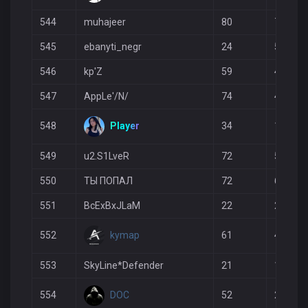
544
muhajeer
80
71
545
ebanyti_negr
24
5
546
kp'Z
59
44
547
AppLe'/N/
74
49
Player
548
34
12
549
u2.S1LveR
72
52
550
ТЫ ПОПАЛ
72
61
551
BcExBxJLaM
22
2
kymap
552
61
41
553
SkyLine*Defender
21
1
DOC
554
52
22