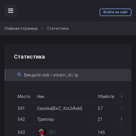
Войти на сайт
Главная страница
Статистика
/
Статистика
Место
Ник
Убийств
Смерте
541
Sasiska[BeZ_KoLbAskI]
57
35
542
Триппер
21
0
321
543
145
142