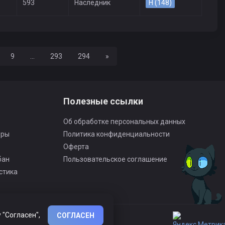
593
Наследник
H (148)
Вперед
9
...
293
294
»
Полезные ссылки
Об обработке персональных данных
оры
Политика конфиденциальности
Оферта
бан
Пользовательское соглашение
стика
 "Согласен",
СОГЛАСЕН