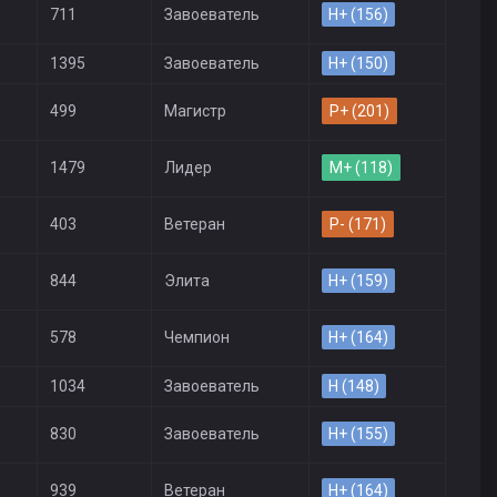
711
Завоеватель
H+ (156)
1395
Завоеватель
H+ (150)
499
Магистр
P+ (201)
1479
Лидер
M+ (118)
403
Ветеран
P- (171)
844
Элита
H+ (159)
578
Чемпион
H+ (164)
1034
Завоеватель
H (148)
830
Завоеватель
H+ (155)
939
Ветеран
H+ (164)