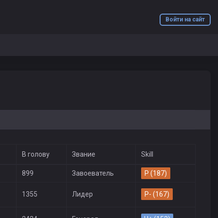
Войти на сайт
В голову
Звание
Skill
899
Завоеватель
P (187)
1355
Лидер
P- (167)