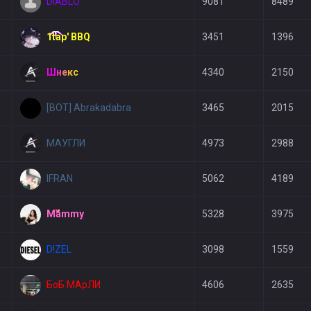
DIABLO
9081
8489
1tap' BBQ
3451
1396
Шнекс
4340
2150
[BOT] Abrakadabra
3465
2015
МАУГЛИ
4973
2988
IFRAN
5062
4189
Mammy
5328
3975
D!ZEL
3098
1559
БоБ МАрЛИ
4606
2635