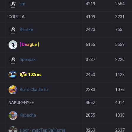
jim
4219
2554
GORILLA
4109
3231
Bereke
2423
755
[ DeagLe ]
6165
5659
призрак
3737
2220
Igor102rus
2450
1423
BuTo CkaJIeTu
2333
1076
NAKURENYEE
4662
4014
Kapacha
2055
1330
s.bor - macTep 3a)I(uma
3263
2637