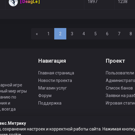
[ DeagLe ]
1897
1238
Назад
«
1
2
3
4
5
6
7
8
Навигация
Проект
Главная страница
Пользователи
Новости проекта
Администрат
арной игре
Магазин услуг
Список банов
ьный мир игры
Форум
Заявки на раз
панию по
ния и
Поддержка
Игровая стати
 всегда
екс.Метрику
, сохранения настроек и корректной работы сайта. Нажимая кнопку
ие cookie.