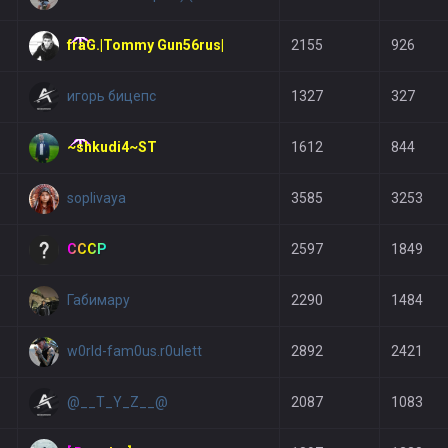
fraG.|Tommy Gun56rus|
2155
926
игорь бицепс
1327
327
~shkudi4~ST
1612
844
soplivaya
3585
3253
СССР
2597
1849
Габимару
2290
1484
w0rld-fam0us.r0ulett
2892
2421
@__T_Y_Z__@
2087
1083