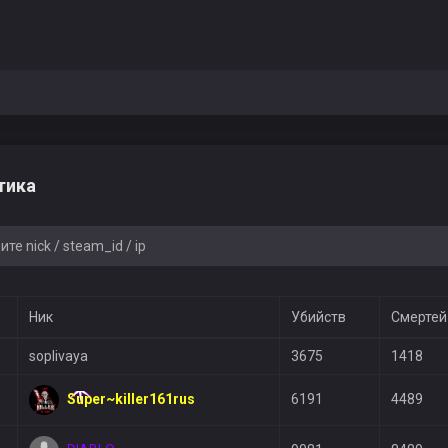
тика
Ник
Убийств
Смертей
soplivaya
3675
1418
Super~killer161rus
6191
4489