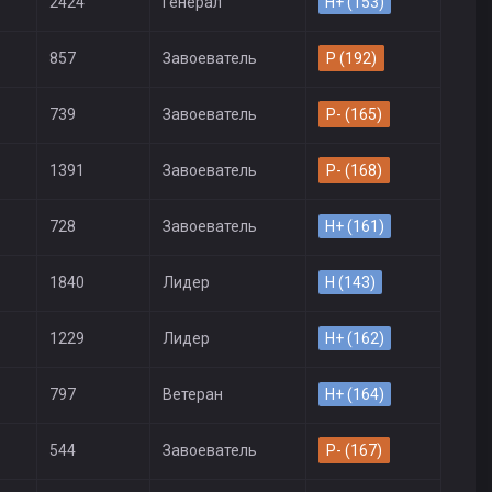
2424
Генерал
H+ (153)
857
Завоеватель
P (192)
739
Завоеватель
P- (165)
1391
Завоеватель
P- (168)
728
Завоеватель
H+ (161)
1840
Лидер
H (143)
1229
Лидер
H+ (162)
797
Ветеран
H+ (164)
544
Завоеватель
P- (167)