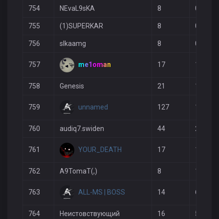
754
NEvaL9sKA
8
0
755
(1)SUPERKAR
8
0
756
slkaamg
8
0
me1oman
757
17
10
758
Genesis
21
10
unnamed
759
127
146
760
audiq7.swiden
44
29
YOUR_DEATH
761
17
13
762
A9TomaT(,)
8
1
ALL-MS | BOSS
763
14
6
764
Неистовствующий
16
5