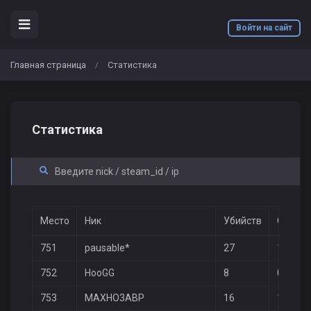
Войти на сайт
Главная страница
Статистика
/
Статистика
Место
Ник
Убийств
Смерте
751
pausable*
27
19
752
HooGG
8
0
753
MAXHO3ABP
16
15