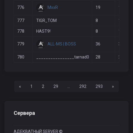
MxxR
776
19
16
777
TIGR_TOM
8
1
778
HAST9!
8
1
ALL-MS | BOSS
779
36
35
780
________________tarnad0
28
25
Назад
Вперед
«
1
2
29
...
292
293
»
Сервера
АДЕКВАТНЫЙ SERVER ©