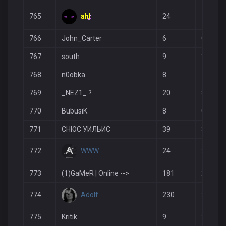
ahl
765
24
14
766
John_Carter
6
0
767
south
9
3
768
n0obka
8
1
769
_NEZ1_.?
20
8
770
BubusiK
8
0
771
СНЮС УИЛЬИС
39
30
WWW
772
24
21
773
(1)GaMeR | Online -->
181
200
Adolf
774
230
265
775
Kritik
9
2