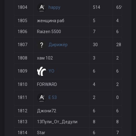
happy
1804
514
659
1805
женщина раб
5
4
1806
Raizen 5500
7
6
Дирижёр
1807
30
28
1808
хам 102
3
2
YO
1809
6
6
1810
FORWARD
4
2
E 53
1811
2
0
1812
Джони72
6
6
1813
13Пули_От_Дедули
8
8
1814
Star
6
7