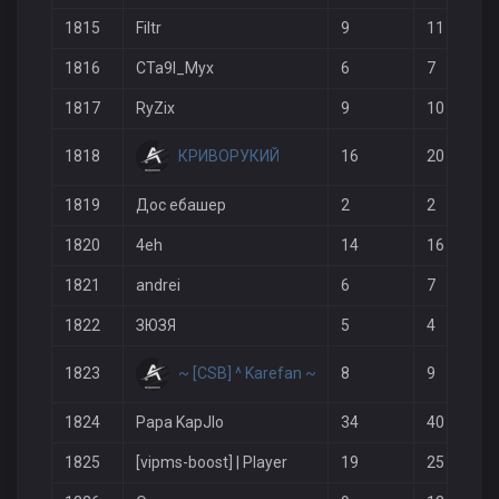
1815
Filtr
9
11
1816
CTa9I_Myx
6
7
1817
RyZix
9
10
КРИВОРУКИЙ
1818
16
20
1819
Дос ебашер
2
2
1820
4eh
14
16
1821
andrei
6
7
1822
ЗЮЗЯ
5
4
~ [CSB] ^ Karefan ~
1823
8
9
1824
Papa KapJlo
34
40
1825
[vipms-boost] | Player
19
25