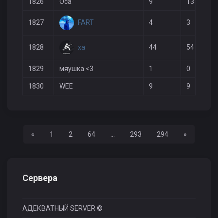
1826
Оса
9
13
FART
1827
4
3
xa
1828
44
54
1829
мяушка <3
1
0
1830
WEE
9
9
Назад
Вперед
«
1
2
64
...
293
294
»
Сервера
АДЕКВАТНЫЙ SERVER ©