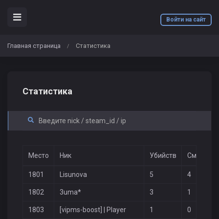
Войти на сайт
Главная страница
Статистика
/
Статистика
Место
Ник
Убийств
Смертей
1801
Lisunova
5
4
1802
3uma*
3
1
1803
[vipms-boost] | Player
1
0