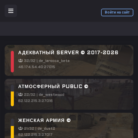
Войти на сайт
АДЕКВАТНЫЙ SERVER © 2017-2026
32/32 | de_larocca_beta
46.174.54.40:27015
АТМОСФЕРНЫЙ PUBLIC ©
22/32 | de_westwood
62.122.215.3:27016
ЖЕНСКАЯ АРМИЯ ©
21/32 | de_dust2
62.122.215.3:27017