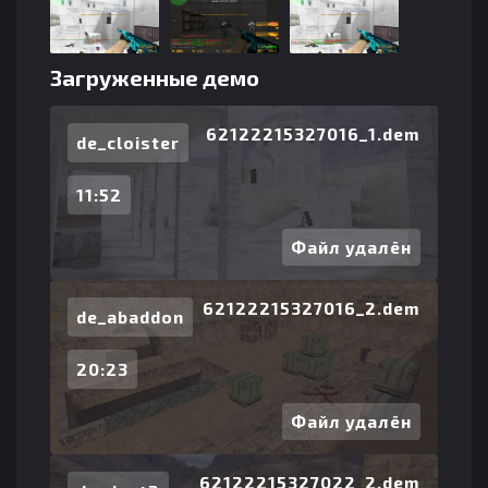
Загруженные демо
62122215327016_1.dem
de_cloister
11:52
Файл удалён
62122215327016_2.dem
de_abaddon
20:23
Файл удалён
62122215327022_2.dem