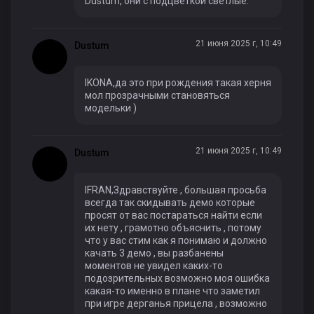
Dustum, они с подцветкой светлые.
21 июня 2025 г, 10:49
Dustum
IKONA,да это при рождения такая херня
мол прозрачными становяться
модельки )
21 июня 2025 г, 10:49
Dustum
IFRAN,Здравствуйте , большая просьба
всегда так скидывать демо которые
просят от вас постараться найти если
их нету , грамотно объяснить , потому
что у вас стим как я понимаю и должно
качать 3 демо , вы разбанены
моментов не увидел каких-то
подозрительных возможно моя ошибка
какая-то именно в плане что заметил
при игре дерганья прицела , возможно