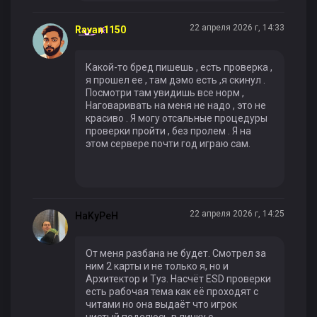
22 апреля 2026 г, 14:33
Ravan1150
Какой-то бред пишешь , есть проверка ,
я прошел ее , там дэмо есть ,я скинул .
Посмотри там увидишь все норм ,
Наговаривать на меня не надо , это не
красиво . Я могу отсальные процедуры
проверки пройти , без пролем . Я на
этом сервере почти год играю сам.
22 апреля 2026 г, 14:25
HaKyPeH
От меня разбана не будет. Смотрел за
ним 2 карты и не только я, но и
Архитектор и Туз. Насчёт ESD проверки
есть рабочая тема как её проходят с
читами но она выдаёт что игрок
чистый,поделюсь в личку с