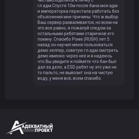
гл.адм.Спустя 10м после бана моя адм
и императорка перестала работать без
объяснения мне причины. Что ж выбор
Ваш сервер разваливается, но всем на
это все равно, я пожалуй следом за
остальными ребятами старичков его
покину. Спасибо Роме (RUSH) лет 5
назад он научил меня пользоваться
демо хелпер, советую гл.адм смотреть
демо именно через неё и я надеюсь
что Вы увидите и поймёте что бан был
дал за дело, а ESD ребят ну это уже не
то пальто, не вывозит она на чистую
воду, у меня всё, всем спасибо.