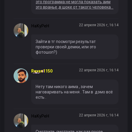
это программа не могла показать аим
это вранье ,в шоке от такого человека .
22 апреля 2026 г, 16:14
HaKyPeH
Зайти в тг посмотри результат
проверки своей демки, или это
фотошоп?)
22 апреля 2026 г, 16:14
Ravan1150
Нету там никого аима , зачем
наговаривать на меня . Там в дэмо всё
есть .
22 апреля 2026 г, 16:14
HaKyPeH
Смотрите, смотрите, как раз после