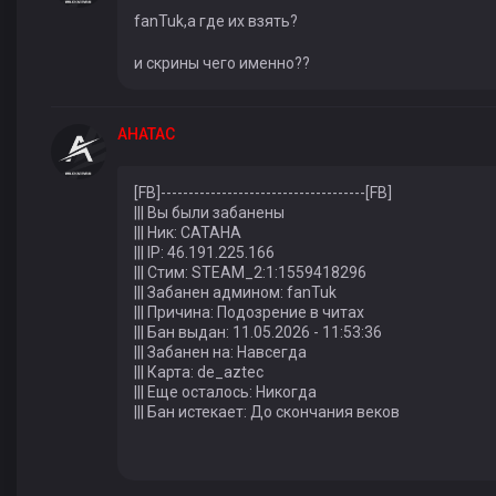
fanTuk,а где их взять?
и скрины чего именно??
AHATAC
[FB]-------------------------------------[FB]
||| Вы были забанены
||| Ник: CATAHA
||| IP: 46.191.225.166
||| Стим: STEAM_2:1:1559418296
||| Забанен админом: fanTuk
||| Причина: Подозрение в читах
||| Бан выдан: 11.05.2026 - 11:53:36
||| Забанен на: Навсегда
||| Карта: de_aztec
||| Еще осталось: Никогда
||| Бан истекает: До скончания веков