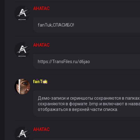
AHATAC
fanTuk,СПАСИБО!
AHATAC
https://TransFiles.ru/d6jao
fanTuk
Демо-записи и скриншоты сохраняются в папках 
сохраняются в формате .bmp и включают в назва
отображаться в верхней части списка.
AHATAC