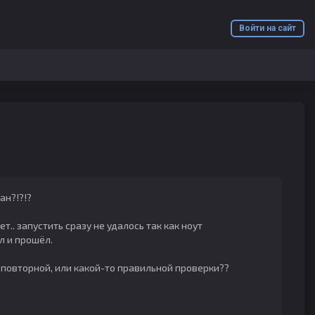
Войти на сайт
ан?!?!?
т.. запустить сразу не удалось так как ноут
л и прошёл.
 повторной, или какой-то правильной проверки??