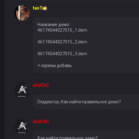
fanTuk
Название демо:
46174544027015_1.dem
46174544027015_2.dem
46174544027015_3.dem
+ скрины добавь.
AHATAC
Гладиатор, Как найти правильное демо?
AHATAC
Как найти правильное демо?