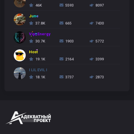
46K
5593
8097
June
37.8K
665
7430
Vip_Energy
30.7K
1903
5772
Host
19.1K
2164
3399
I LIL EVIL I
18.1K
3737
2873