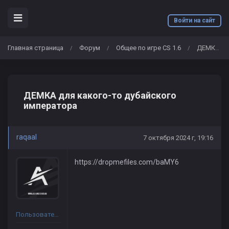
Войти на сайт
Главная страница
Форум
Общее по игре CS 1.6
ДЕМКА для какого-то дубайского императора
/
/
/
ДЕМКА для какого-то дубайского
императора
raqaal
7 октября 2024 г, 19:16
https://dropmefiles.com/baMY6
Пользователь