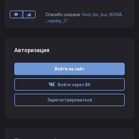
Спасибо сказали:
Host
,
les_kuc
,
IKONA
,
_rayskiy_l7
Авторизация
Войти на сайт
Войти через ВК
Зарегистрироваться