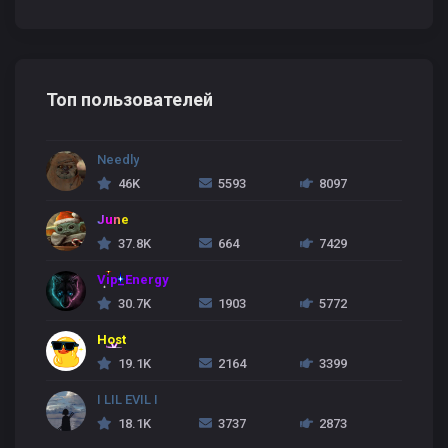
Топ пользователей
Needly
46K
5593
8097
June
37.8K
664
7429
Vip_Energy
30.7K
1903
5772
Host
19.1K
2164
3399
I LIL EVIL I
18.1K
3737
2873