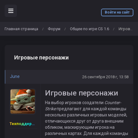
Войти на сайт
Главная страница
Форум
Общее по игре CS 1.6
Игровые персонажи
/
/
/
Игровые персонажи
June
26 сентября 2018 г, 13:58
Игровые персонажи
На выбор игроков создатели
Counter-
Strike
предлагают для каждой команды
несколько различных игровых моделей,
отличающихся друг от друга внешним
Техподдержка
обликом, маскирующим игрока на
различных картах. Для каждой команды