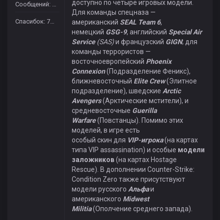
доступно по четыре игровых модели.
Сообщений: 665
Для команды спецназа —
Спасибок: 7431
американский
SEAL Team 6
,
немецкий
GSG-9
, английский
Special Air
Service
(SAS)
и французский
GIGN
; для
команды террористов —
восточноевропейский
Phoenix
Connexion
(Подразделение Феникс),
ближневосточный
Elite Crew
(Элитное
подразделение), шведские
Arctic
Avengers
(Арктические мстители), и
средневосточные
Guerilla
Warfare
(Повстанцы). Помимо этих
моделей, в игре есть
особый скин для
VIP-игрока
(на картах
типа VIP assassination) и особые
модели
заложников
(на картах Hostage
Rescue). В дополнении Counter-Strike:
Condition Zero также присутствуют
модели русского
Альфа
и
американского
Midwest
Militia
(Ополчение среднего запада).