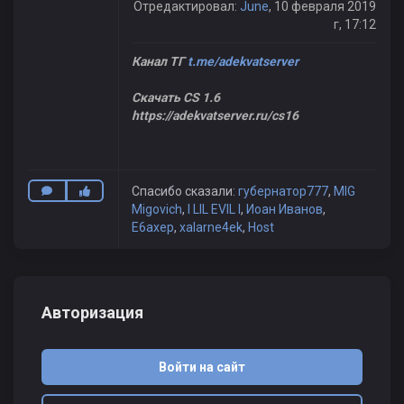
Отредактировал:
June
, 10 февраля 2019
г, 17:12
Канал ТГ
t.me/adekvatserver
Скачать CS 1.6
https://adekvatserver.ru/cs16
Спасибо сказали:
губернатор777
,
MIG
Migovich
,
I LIL EVIL I
,
Иоан Иванов
,
E6axep
,
xalarne4ek
,
Host
Авторизация
Войти на сайт