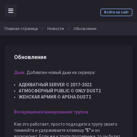
Войти на сайт
Главная страница
Новости
Обновление
/
/
Обновление
Дым.
Добавлен новый дым на сервера:
АДЕКВАТНЫЙ SERVER © 2017-2022
АТМОСФЕРНЫЙ PUBLIC © ONLY DUST2
ЖЕНСКАЯ АРМИЯ © АРЕНА DUST2
Воскрешение/минирование трупов
Как это работает, просто подходите к трупу своего
тиммейта и удерживаете клавишу
"Е"
и он
воскреснет. Если же к трупу противника, то он будет