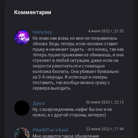
Комментарии
4 июля 2022 г, 21:52
funny boy
Не знаю как всем, но мне не понравилась
обнова. Ведь теперь если человек ставит
пушку и начинает сидеть - это конец, так как
теперь пушки прыжками не обманешь, и она
стреляет в любой ситуации, даже если на
скорости разогнаться и с помощью
колёсика бхопить. Она убивает буквально
за 3-4 секунды. А если ещё и лазеры
поставить, так вообще можно сразу с
сервера выходить.
30 июня 2022 г, 22:12
Душа
Ну, с возрождением, нафиг бы оно и не
нужно, а с другой стороны, интерес)
22 июня 2022 г, 17:49
P0м4HТuк s Бyк3
Мне нравится такое обновление