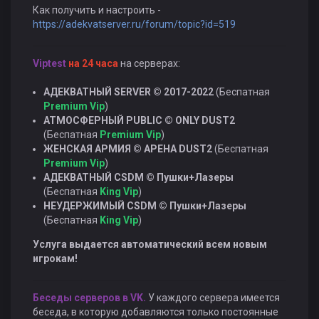
Как получить и настроить -
https://adekvatserver.ru/forum/topic?id=519
Viptest
на 24 часа
на серверах:
АДЕКВАТНЫЙ SERVER © 2017-2022
(Беспатная
Premium
Vip
)
АТМОСФЕРНЫЙ PUBLIC © ONLY DUST2
(Беспатная
Premium
Vip
)
ЖЕНСКАЯ АРМИЯ © АРЕНА DUST2
(Беспатная
Premium
Vip
)
АДЕКВАТНЫЙ CSDM © Пушки+Лазеры
(Беспатная
King Vip
)
НЕУДЕРЖИМЫЙ CSDM © Пушки+Лазеры
(Беспатная
King Vip
)
Услуга выдается автоматический всем новым
игрокам!
Беседы серверов в VK.
У каждого сервера имеется
беседа, в которую добавляются только постоянные