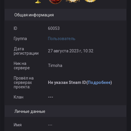
Общая информация
ID
60053
Группа
Пользователь
Дата
27 августа 2023 г, 10:32
регистрации
Ник на
Timoha
сервере
Провёл на
серверах
Не указан Steam ID(
Подробнее
)
проекта:
Клан
---
Личные данные
Имя
---