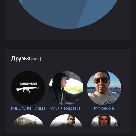
Друзья
[все]
КИБЕРСП0РТСМЕН
Илья Лебедев(1)
minipeople