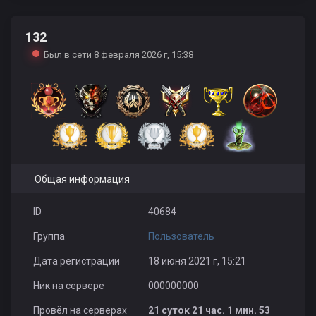
132
Алексей Сагдаков
Павел Тигунцев
fIP
Был в сети 8 февраля 2026 г, 15:38
Belaya
0001
prolom_10rus
Общая информация
ID
40684
Группа
Пользователь
Pharaonh
TPAXAPb
Александр Пудовкин
Дата регистрации
18 июня 2021 г, 15:21
Ник на сервере
000000000
Провёл на серверах
21 суток 21 час. 1 мин. 53