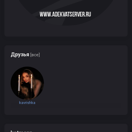
Друзья
[все]
kavrishka