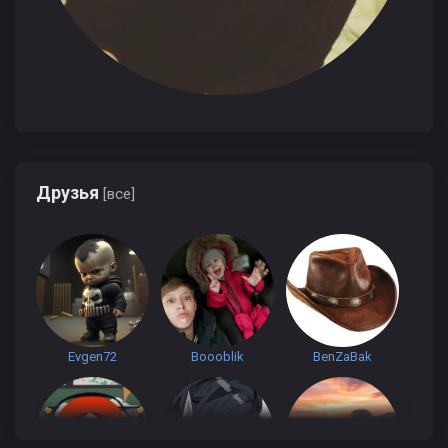
Друзья
[все]
Evgen72
Boooblik
BenZaBak