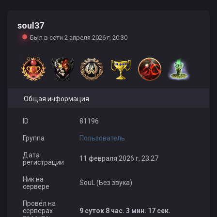
soul37
kenny161
Your Boy
SvetikLana
Был в сети 2 апреля 2026 г, 20:30
Общая информация
ID
81196
Группа
Пользователь
Дата
11 февраля 2026 г, 23:27
регистрации
Ник на
SouL (Без звука)
сервере
Провёл на
серверах
9 суток 8 час. 3 мин. 17 сек.