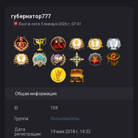
губернатор777
Виталий Малиновский
Vitalii Kusaev
Berno the clowe
Был в сети 5 января 2026 г, 07:41
StarShip
МАГlАРУЛАВ
WE Конфетка
Общая информация
4ekHyTbIu1995
ID
104
Группа
Пользователь
Дата
19 мая 2018 г, 14:32
регистрации