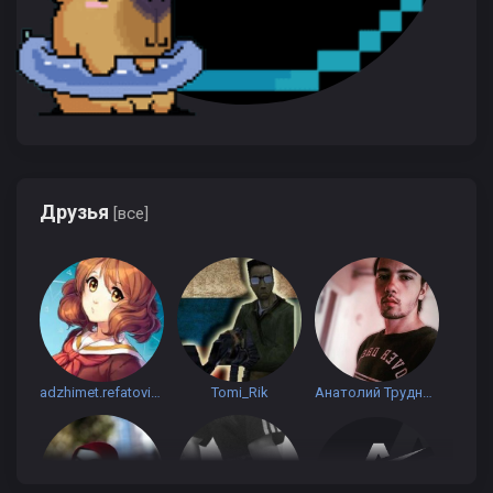
Друзья
[все]
adzhimet.refatovich
Tomi_Rik
Анатолий Трудненко