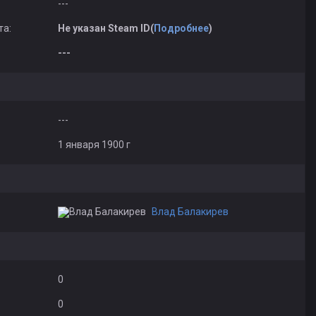
---
та:
Не указан Steam ID(
Подробнее
)
---
---
1 января 1900 г
Влад Балакирев
0
0