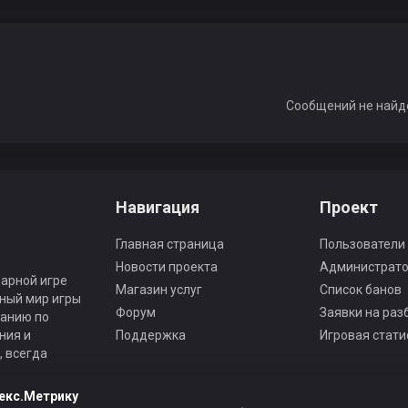
Сообщений не найд
Навигация
Проект
Главная страница
Пользователи
Новости проекта
Администрат
арной игре
Магазин услуг
Список банов
ьный мир игры
Форум
Заявки на раз
панию по
ния и
Поддержка
Игровая стати
 всегда
екс.Метрику