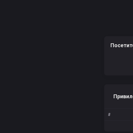
Посетит
Привил
#