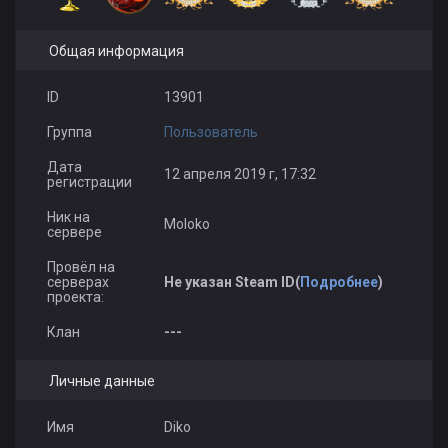
Общая информация
ID
13901
Группа
Пользователь
Дата
12 апреля 2019 г, 17:32
регистрации
Ник на
Moloko
сервере
Провёл на
серверах
Не указан Steam ID(
Подробнее
)
проекта:
Клан
---
Личные данные
Имя
Diko