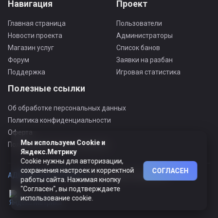
Навигация
Проект
Главная страница
Пользователи
Новости проекта
Администраторы
Магазин услуг
Список банов
Форум
Заявки на разбан
Поддержка
Игровая статистика
Полезные ссылки
Об обработке персональных данных
Политика конфиденциальности
Оферта
Мы используем Cookie и
Пользовательское соглашение
Яндекс.Метрику
Cookie нужны для авторизации,
сохранения настроек и корректной
СОГЛАСЕН
АДЕКВАТНЫЙ ПРОЕКТ ©
© Все права защищены
работы сайта. Нажимая кнопку
"Согласен", вы подтверждаете
использование cookie.