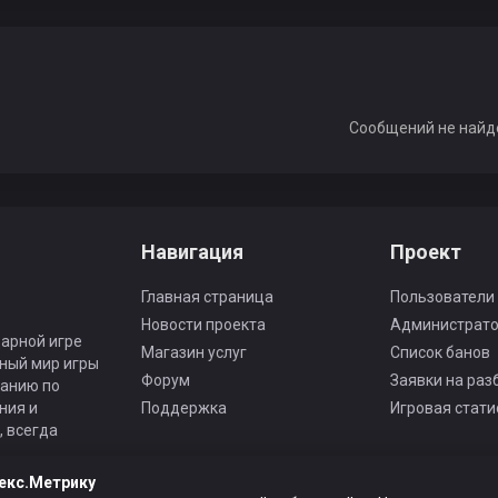
Сообщений не найд
Навигация
Проект
Главная страница
Пользователи
Новости проекта
Администрат
арной игре
Магазин услуг
Список банов
ьный мир игры
Форум
Заявки на раз
панию по
ния и
Поддержка
Игровая стати
 всегда
екс.Метрику