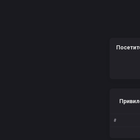
Посетит
Привил
#