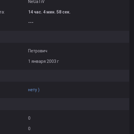
NeGaTiV
та:
14 час. 4 мин. 58 сек.
---
Петрович
1 января 2003 г
нету )
0
0