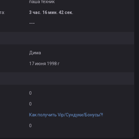
паша техник
та:
3 час. 16 мин. 42 сек.
---
Дима
17 июня 1998 г
0
0
Как получить Vip/Сундуки/Бонусы?!
0