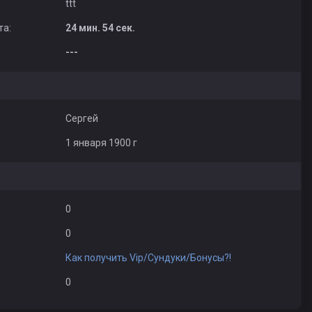
ttt
та:
24 мин. 54 сек.
---
Сергей
1 января 1900 г
0
0
Как получить Vip/Сундуки/Бонусы?!
0