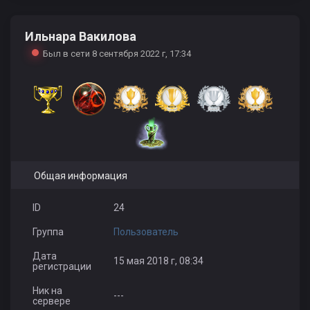
Ильнара Вакилова
Buxarik
Был в сети 8 сентября 2022 г, 17:34
Общая информация
ID
24
Группа
Пользователь
Дата
15 мая 2018 г, 08:34
регистрации
Ник на
---
сервере