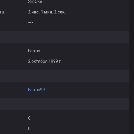
SmOke
та:
2 час. 1 мин. 2 сек.
---
Farrux
2 октября 1999 г
Farrux99
0
0