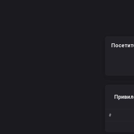
Посетит
Привил
#