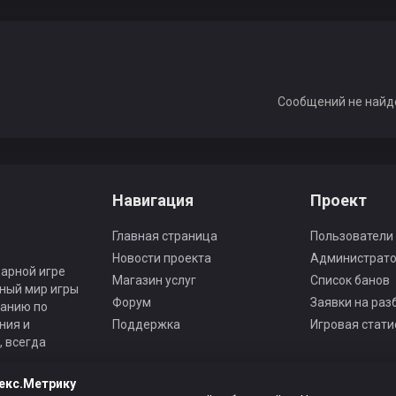
Сообщений не найд
Навигация
Проект
Главная страница
Пользователи
Новости проекта
Администрат
арной игре
Магазин услуг
Список банов
ьный мир игры
Форум
Заявки на раз
панию по
ния и
Поддержка
Игровая стати
 всегда
екс.Метрику