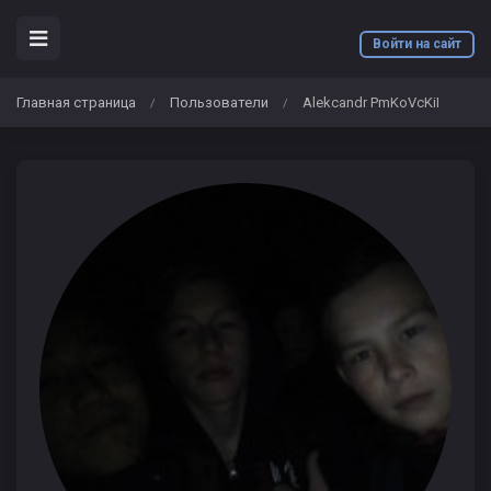
Войти на сайт
Главная страница
Пользователи
Alekcandr PmKoVcKiI
/
/