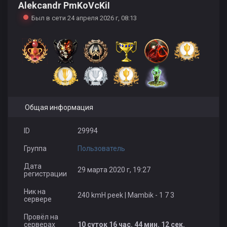
Alekcandr PmKoVcKiI
Был в сети 24 апреля 2026 г, 08:13
Общая информация
ID
29994
Группа
Пользователь
Дата
29 марта 2020 г, 19:27
регистрации
Ник на
240 kmH peek | Mambik - 1 7 3
сервере
Провёл на
серверах
10 суток 16 час. 44 мин. 12 сек.