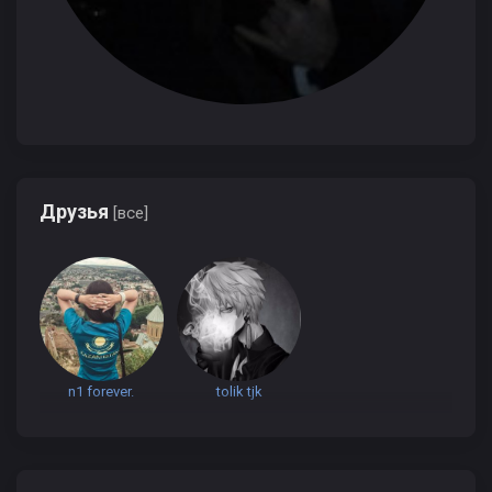
Друзья
[все]
n1 forever.
tolik tjk