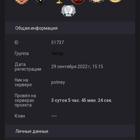
Общая информация
ID
51737
Группа
Читер
Дата
29 сентября 2022 г, 15:15
регистрации
Ник на
potney
сервере
Провёл на
серверах
3 суток 5 час. 45 мин. 24 сек.
проекта:
Клан
---
Личные данные