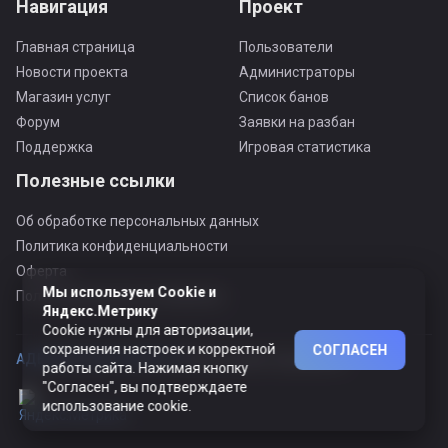
Навигация
Проект
Главная страница
Пользователи
Новости проекта
Администраторы
Магазин услуг
Список банов
Форум
Заявки на разбан
Поддержка
Игровая статистика
Полезные ссылки
Об обработке персональных данных
Политика конфиденциальности
Оферта
Мы используем Cookie и
Пользовательское соглашение
Яндекс.Метрику
Cookie нужны для авторизации,
сохранения настроек и корректной
СОГЛАСЕН
АДЕКВАТНЫЙ ПРОЕКТ ©
© Все права защищены
работы сайта. Нажимая кнопку
"Согласен", вы подтверждаете
использование cookie.