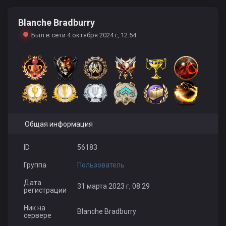
Blanche Bradburry
Кузбасс_42_LLLAXTEP_NVKZ
ratata
Нечай24Rus
Был в сети 4 октября 2024 г, 12:54
Nimezidka
K_aza_H
IFRAN
Общая информация
ID
56183
Группа
Пользователь
Дата
31 марта 2023 г, 08:29
регистрации
Ник на
Blanche Bradburry
сервере