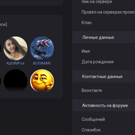
Ник на сервере
Провёл на серверах проек
Клан
все]
Личные данные
Имя
Дата рождения
KpblMFox
BUGIMAN
Контактные данные
Вконтакте
htrc
juliaaa
Активность на форуме
Сообщений
100 GRAMM
7YA AKULA BLR
Спасибок