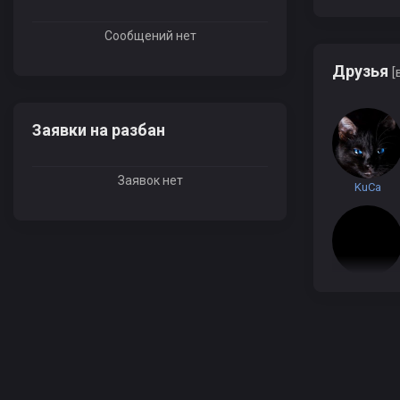
Сообщений нет
Друзья
[
Заявки на разбан
Заявок нет
KuCa
mirisigi
Lucky Adt