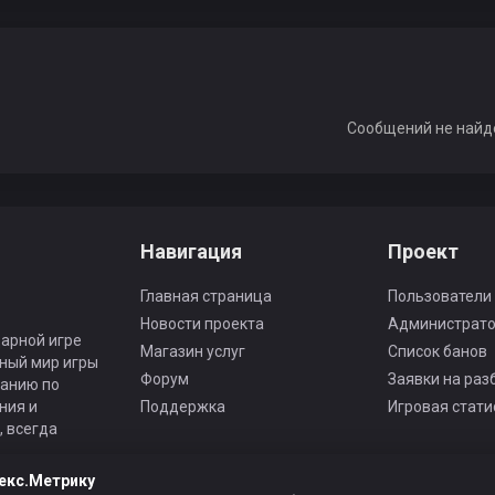
Сообщений не найд
Навигация
Проект
Главная страница
Пользователи
Новости проекта
Администрат
арной игре
Магазин услуг
Список банов
ьный мир игры
Форум
Заявки на раз
панию по
ния и
Поддержка
Игровая стати
 всегда
екс.Метрику