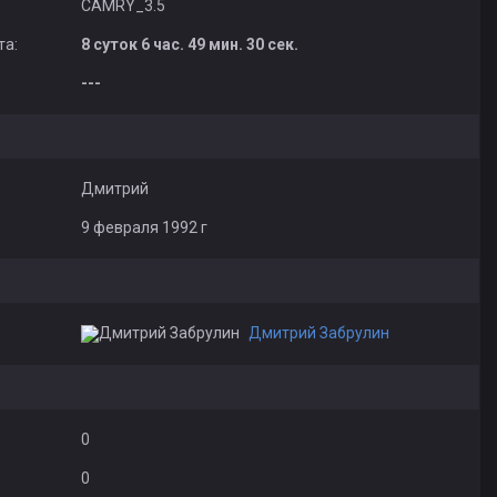
CAMRY_3.5
та:
8 суток 6 час. 49 мин. 30 сек.
---
Дмитрий
9 февраля 1992 г
Дмитрий Забрулин
0
0