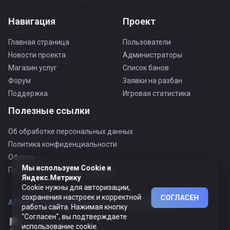
Навигация
Проект
Главная страница
Пользователи
Новости проекта
Администраторы
Магазин услуг
Список банов
Форум
Заявки на разбан
Поддержка
Игровая статистика
Полезные ссылки
Об обработке персональных данных
Политика конфиденциальности
Оферта
Мы используем Cookie и
Пользовательское соглашение
Яндекс.Метрику
Cookie нужны для авторизации,
сохранения настроек и корректной
СОГЛАСЕН
АДЕКВАТНЫЙ ПРОЕКТ ©
© Все права защищены
работы сайта. Нажимая кнопку
"Согласен", вы подтверждаете
использование cookie.