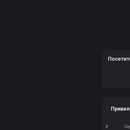
Посетит
Привил
#
Се