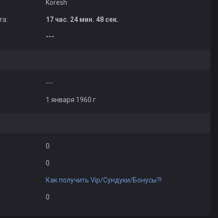
Koresh
та:
17 час. 24 мин. 48 сек.
---
---
1 января 1960 г
0
0
Как получить Vip/Сундуки/Бонусы?!
0