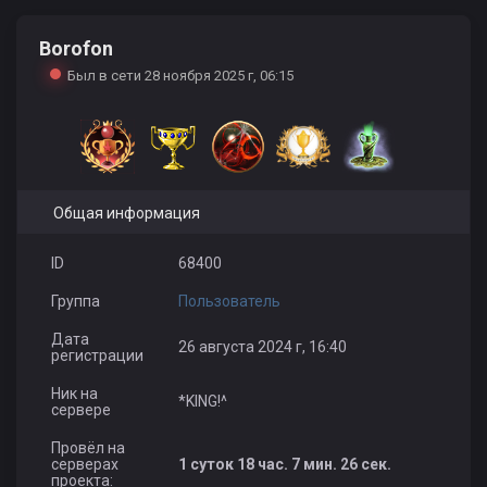
KloYH l NASTYA
Borofon
Был в сети 28 ноября 2025 г, 06:15
Общая информация
ID
68400
Группа
Пользователь
Дата
26 августа 2024 г, 16:40
регистрации
Ник на
*KING!^
сервере
Провёл на
серверах
1 суток 18 час. 7 мин. 26 сек.
проекта: