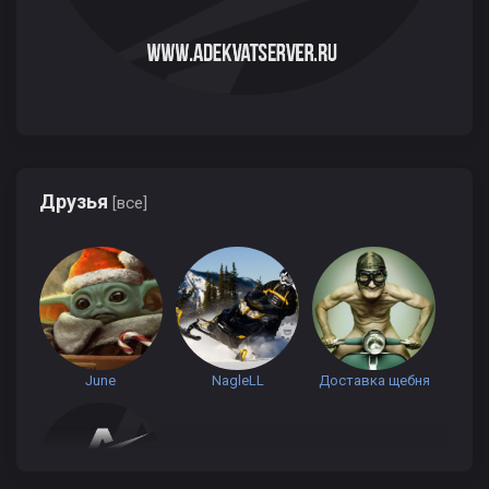
Друзья
[все]
June
NagleLL
Доставка щебня